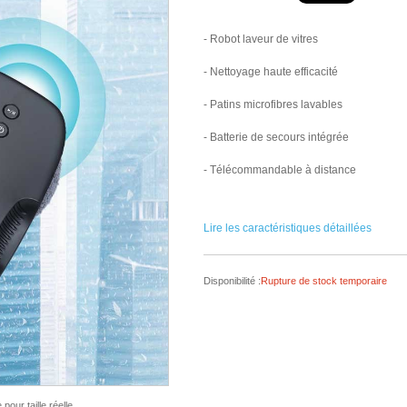
- Robot laveur de vitres
- Nettoyage haute efficacité
- Patins microfibres lavables
- Batterie de secours intégrée
- Télécommandable à distance
Lire les caractéristiques détaillées
Disponibilité :
Rupture de stock temporaire
our taille réelle