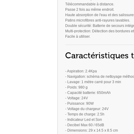
Télécommandable à distance.
Passe 2 fois au même endroit.
Haute absorption de l'eau et des salissure
Patins microfibres anti-rayures lavables.
Double sécurité: Batterie de secours intég
Multi-protection: Détection des bordures et 
Facile à utiliser.
Caractéristiques 
- Aspiration: 2.4Kpa
- Navigation: schéma de nettoyage métho
- Lavage: 1 mètre carré pour 3 min
- Poids: 980 g
- Capacité batterie: 650mAh
- Voltage: 24V
- Puissance: 90W
- Voltage du chargeur: 24V
- Temps de charge: 2.5h
- Indicateur Led et Son
- Decibel Max 60 / 65dB
- Dimensions: 29 x 14.5 x 8.5 cm