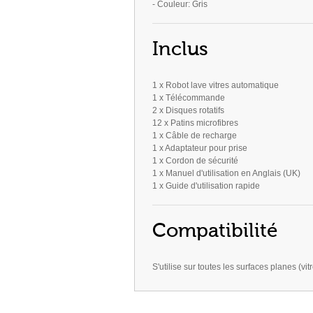
- Couleur: Gris
Inclus
1 x Robot lave vitres automatique
1 x Télécommande
2 x Disques rotatifs
12 x Patins microfibres
1 x Câble de recharge
1 x Adaptateur pour prise
1 x Cordon de sécurité
1 x Manuel d'utilisation en Anglais (UK)
1 x Guide d'utilisation rapide
Compatibilité
S'utilise sur toutes les surfaces planes (vit