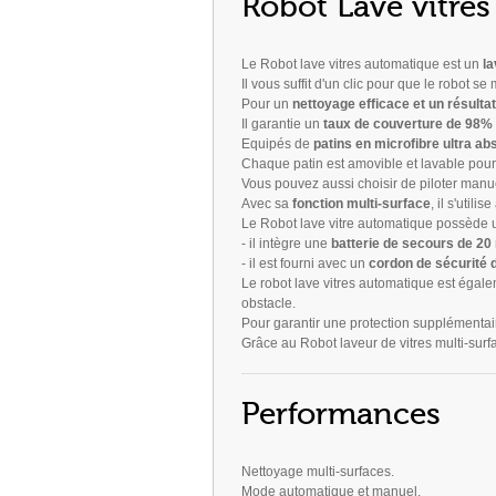
Robot Lave vitre
Le Robot lave vitres automatique est un
la
Il vous suffit d'un clic pour que le robot 
Pour un
nettoyage efficace et un résulta
Il garantie un
taux de couverture de 98% 
Equipés de
patins en microfibre ultra ab
Chaque patin est amovible et lavable pour p
Vous pouvez aussi choisir de piloter manu
Avec sa
fonction multi-surface
, il s'utili
Le Robot lave vitre automatique possède
- il intègre une
batterie de secours de 20
- il est fourni avec un
cordon de sécurité 
Le robot lave vitres automatique est éga
obstacle.
Pour garantir une protection supplémentair
Grâce au Robot laveur de vitres multi-sur
Performances
Nettoyage multi-surfaces.
Mode automatique et manuel.