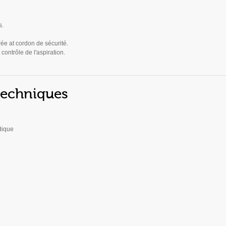
s.
rée at cordon de sécurité.
contrôle de l'aspiration.
techniques
dique