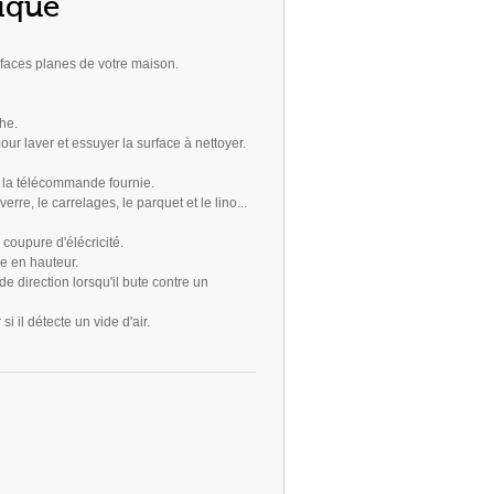
ique
rfaces planes de votre maison.
he.
our laver et essuyer la surface à nettoyer.
c la télécommande fournie.
 verre, le carrelages, le parquet et le lino...
 coupure d'élécricité.
ce en hauteur.
e direction lorsqu'il bute contre un
 si il détecte un vide d'air.