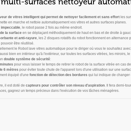
s multi-surfaces nettoyeur automat
veur de vitres intelligent qui permet de nettoyer facilement et sans effort
les su
se mette en marche et nettoie automatiquement vos vitres et autres surfaces planes.
t impeccable
, le robot passe 2 fois au même endroit.
de la surface
en se déplaçant méthodiquement de haut en bas et de droite à gauc
sorbante et anti-rayure
, les 2 disques rotatifs du robot fonctionnent en alternance p
ouvoir être réutilisé.
ellement le Robot lave vitres automatique pour le diriger où vous le souhaitez ave
se aussi bien en intérieur qu'à l'extérieur, sur toutes les surfaces vitrées, les miroirs, le
 un
double système de sécurité
:
 minutes
pour vous laisser le temps de retirer le robot de la surface vitrée en cas de
de 6 mètres
pour éviter toute chute de l'appareil lors d'une utilisation sur une surfa
lement équipé d'une
fonction de détection des bordures
qui lui indique de changer d
e, il est doté de
capteurs pour contrôler son niveau d'aspiration
. Il fera demi-tour
faces, gagnez un temps précieux dans l'exécution de vos tâches ménagères.