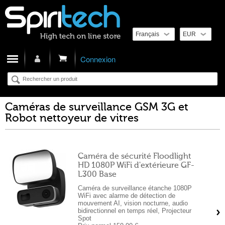
Cart
Connexion
Caméras de surveillance GSM 3G et
Robot nettoyeur de vitres
Caméra de sécurité Floodlight
HD 1080P WiFi d'extérieure GF-
L300 Base
Caméra de surveillance étanche 1080P
WiFi avec alarme de détection de
mouvement AI, vision nocturne, audio
bidirectionnel en temps réel, Projecteur
Spot