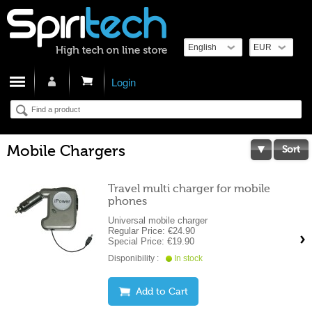
Cart
Login
Mobile Chargers
Sort
Travel multi charger for mobile
phones
Universal mobile charger
Regular Price:
€24.90
Special Price:
€19.90
Disponibility :
In stock
Add to Cart